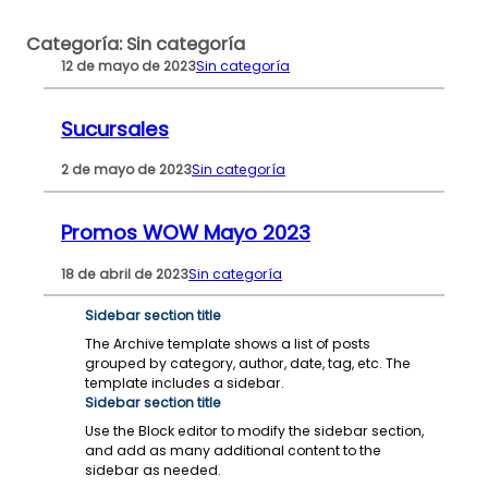
Saltar
Categoría:
Sin categoría
al
12 de mayo de 2023
Sin categoría
contenido
Sucursales
2 de mayo de 2023
Sin categoría
Promos WOW Mayo 2023
18 de abril de 2023
Sin categoría
Sidebar section title
The Archive template shows a list of posts
grouped by category, author, date, tag, etc. The
template includes a sidebar.
Sidebar section title
Use the Block editor to modify the sidebar section,
and add as many additional content to the
sidebar as needed.