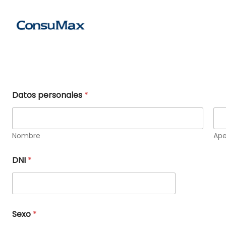
Saltar
al
contenido
Datos personales
*
Nombre
Ape
DNI
*
Sexo
*