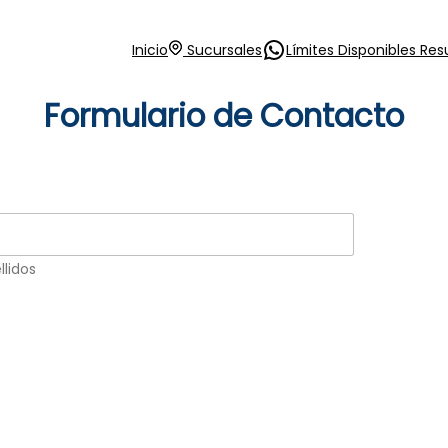
https://api.what
Inicio
Sucursales
Límites Disponibles Re
Formulario de Contacto
llidos